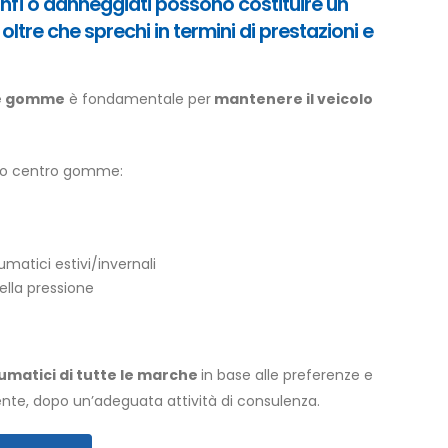
nfi o danneggiati possono costituire un
 oltre che sprechi in termini di prestazioni e
le gomme
è fondamentale per
mantenere il veicolo
ostro centro gomme:
matici estivi/invernali
ella pressione
matici di tutte le marche
in base alle preferenze e
liente, dopo un’adeguata attività di consulenza.