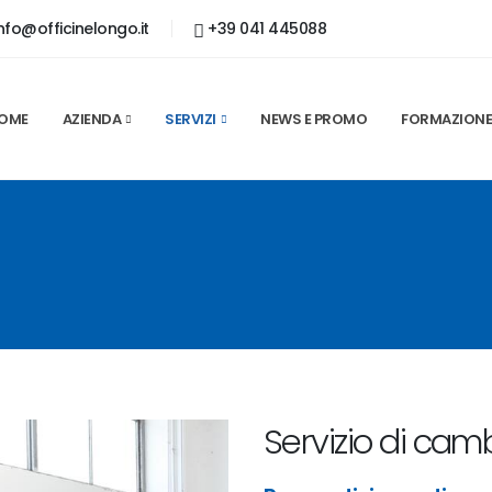
nfo@officinelongo.it
+39 041 445088
OME
AZIENDA
SERVIZI
NEWS E PROMO
FORMAZION
Servizio di c