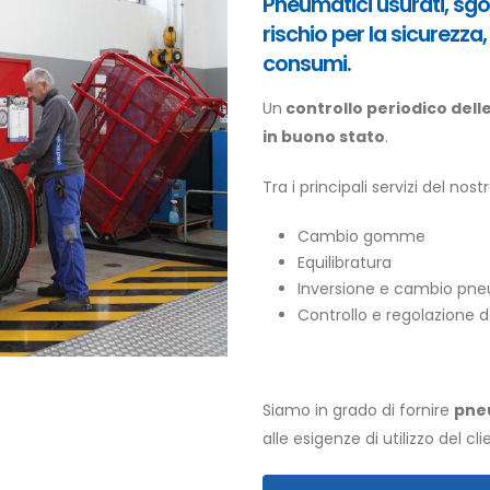
Pneumatici usurati, sgo
rischio per la sicurezza,
consumi.
Un
controllo periodico del
in buono stato
.
Tra i principali servizi del n
Cambio gomme
Equilibratura
Inversione e cambio pneu
Controllo e regolazione d
Siamo in grado di fornire
pneu
alle esigenze di utilizzo del c