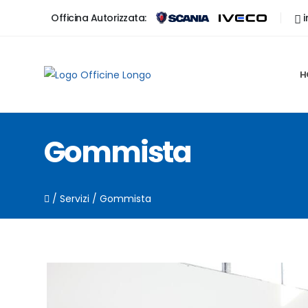
Officina Autorizzata:
i
H
Gommista
/
Servizi
/
Gommista